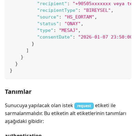
"recipient"
:
"+90505xxxxxxx veya 
tes
"recipientType"
:
"BIREYSEL"
,
"source"
:
"HS_EORTAM"
,
"status"
:
"ONAY"
,
"type"
:
"MESAJ"
,
"consentDate"
:
"2026-01-07 23:50:00"
}
]
}
}
}
Tanımlar
Sunucuya yapılacak olan istek
etiketi ile
request
sarmalanmalıdır. Bu etiketin alt etiketlerinin tanımları
aşağıdaki gibidir:
authentication