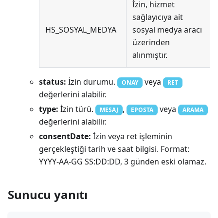
İzin, hizmet
sağlayıcıya ait
HS_SOSYAL_MEDYA
sosyal medya aracı
üzerinden
alınmıştır.
status:
İzin durumu.
veya
ONAY
RET
değerlerini alabilir.
type:
İzin türü.
,
veya
MESAJ
EPOSTA
ARAMA
değerlerini alabilir.
consentDate:
İzin veya ret işleminin
gerçekleştiği tarih ve saat bilgisi. Format:
YYYY-AA-GG SS:DD
:DD
, 3 günden eski olamaz.
Sunucu yanıtı