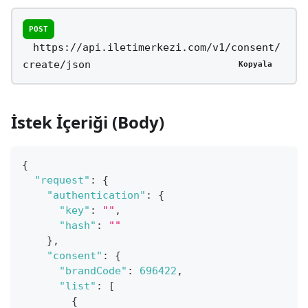
POST
https://api.iletimerkezi.com/v1/consent/
create/json
Kopyala
İstek İçeriği (Body)
{
"request"
:
{
"authentication"
:
{
"key"
:
""
,
"hash"
:
""
}
,
"consent"
:
{
"brandCode"
:
696422
,
"list"
:
[
{