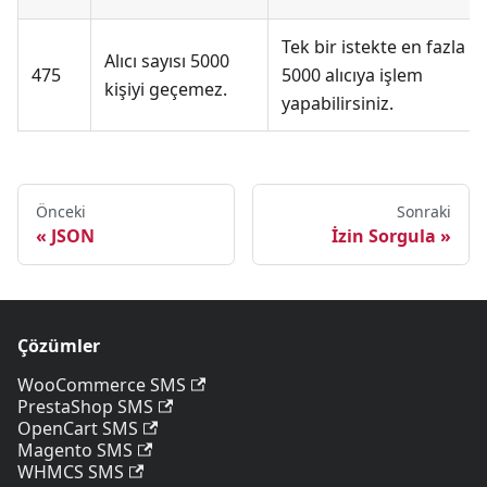
Tek bir istekte en fazla
Alıcı sayısı 5000
475
5000 alıcıya işlem
kişiyi geçemez.
yapabilirsiniz.
Önceki
Sonraki
JSON
İzin Sorgula
Çözümler
WooCommerce SMS
PrestaShop SMS
OpenCart SMS
Magento SMS
WHMCS SMS